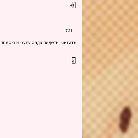
+3
721
пперю и буду рада видеть, читать
+4