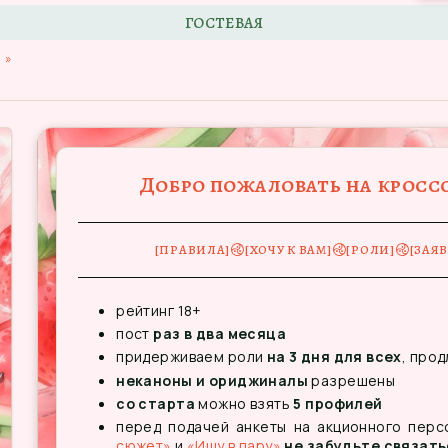
ГОСТЕВАЯ
»
Добро пожаловать на кросс
࿋
࿋
࿋
[ПРАВИЛА]
[ХОЧУ К ВАМ]
[РОЛИ]
[ЗАЯ
рейтинг 18+
пост
раз в два месяца
придерживаем роли
на 3 дня для всех
, про
неканоны и ориджиналы
разрешены
со старта
можно взять
5 профилей
перед подачей анкеты на акционного пер
сюжет»
и
«Ищу в пару»
не забудьте связать