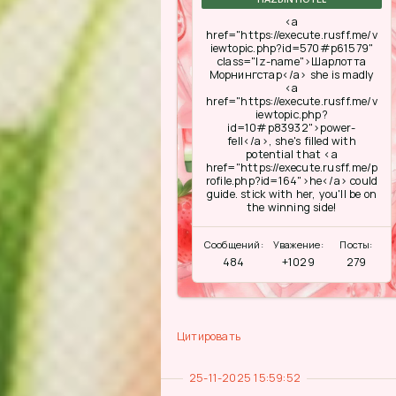
<a
href="https://execute.rusff.me/v
iewtopic.php?id=570#p61579"
class="lz-name">Шарлотта
Морнингстар</a> she is madly
<a
href="https://execute.rusff.me/v
iewtopic.php?
id=10#p83932">power-
fell</a>, she's filled with
potential that <a
href="https://execute.rusff.me/p
rofile.php?id=164">he</a> could
guide. stick with her, you'll be on
the winning side!
Сообщений:
Уважение:
Посты:
484
+1029
279
Цитировать
25-11-2025 15:59:52