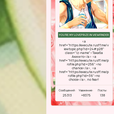
YOU'RE MY LOVEPRIZE IN VIEWFINDER
<a
href="https://execute.rusff.me/v
iewtopic.php?id=24#p28"
class="lz-name">Такаба
Акихито</a> <a
href="https://execute.rusff.me/p
rofile.php?id=256">no
chance</a>, <a
href="https://execute.rusff.me/p
rofile.php?id=36">no
choice</a>, no fear!
Сообщений:
Уважение:
Посты:
25313
+8375
138