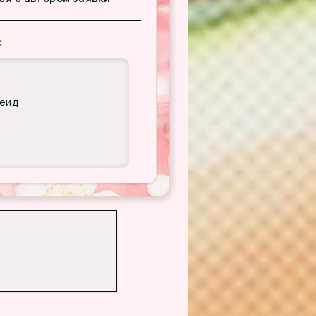
:
лейд