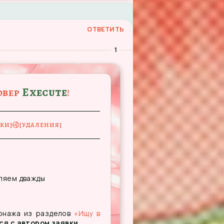
ОТВЕТИТЬ
1
овер
Execute
!
࿋
ВКИ]
[УДАЛЕНИЯ]
дляем дважды
сонажа из разделов
«Ищу в
ся с автором заявки