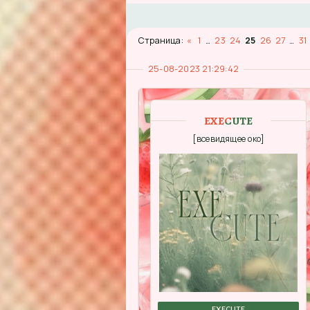
Страница:
«
1
…
23
24
25
26
27
…
31
25-08-2023 21:29:42
EXECUTE
[всевидящее око]
EXECUTE