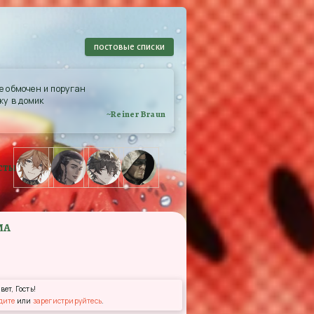
постовые списки
же обмочен и поруган
жу в домик
Reiner Braun
сты
МА
ет, Гость!
дите
или
зарегистрируйтесь
.