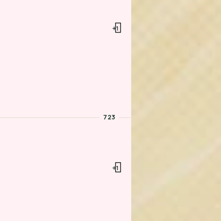
+1
723
+1