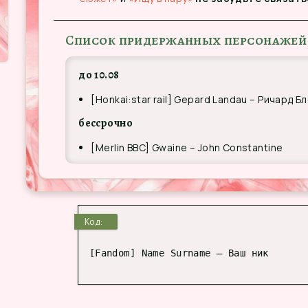
Список придержанных персонажей
до 10.08
[Honkai:star rail] Gepard Landau – Ричард Б
бессрочно
[Merlin BBC] Gwaine – John Constantine
Код:
[Fandom] Name Surname – Ваш ник