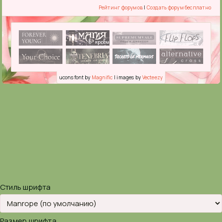
Рейтинг форумов
|
Создать форум бесплатно
ucons font by
Magnific
| images by
Vecteezy
Стиль шрифта
Размер шрифта