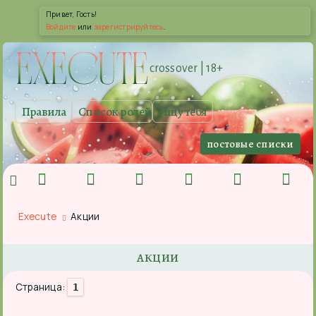
Привет, Гость!
Войдите
или
зарегистрируйтесь
.
EXE
CUTE
crossover | 18+
Правила
Список ролей
Ищу тебя
постовые списки
Execute
Акции
АКЦИИ
Страница:
1