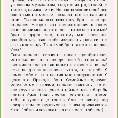
успешным музыкантом, гордостью родителей, и
тоже подначивал меня. Но взрыв ускорителей все
расставил по местам, показав, кто из нас чего
стоит. Ты оценил огненную косу, брат - я не зря
старался. Увидеть акт самосожжения в твоем
исполнении мне не хотелось - ты же все-таки мой
брат и дорог мне, поэтому мне пришлось
разобраться, как стабилизировать твои силы и
взять в команду. Ты же мой брат, а не кто попало.
Усек?
Твоя карьера пианиста после приобретения
мета-сил пошла по звезде - еще бы, спонтанный
пирокинез только так вгонит в стресс и полный
афиг, когда сам не знаешь, что ждать от себя. Я
помог тебе и ты отплатил мне преданностью. Я
ценю это. Приходи, брат. Семейные подначки,
мерянье мета-силами, попытки выяснить, кто из
нас круче и посвящение в тайные планы борьбы
против Зума (очень-очень секретные, кроме
тебя, в курсе еще трое и больше никто) под
прикрытием сотрудничества с ним прилагаются.
Квест "обмани психопата на его поле", в общем:)