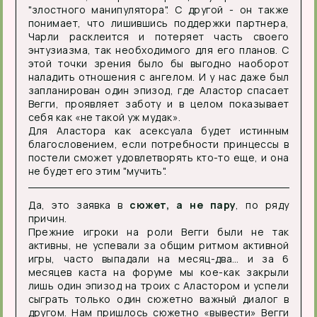
"злостного манипулятора". С другой - он также
понимает, что лишившись поддержки партнера,
Чарли расклеится и потеряет часть своего
энтузиазма, так необходимого для его планов. С
этой точки зрения было бы выгодно наоборот
наладить отношения с ангелом. И у нас даже был
запланирован один эпизод, где Аластор спасает
Вегги, проявляет заботу и в целом показывает
себя как «не такой уж мудак».
Для Аластора как асексуала будет истинным
благословением, если потребности принцессы в
постели сможет удовлетворять кто-то еще, и она
не будет его этим "мучить".
Да, это заявка в
сюжет, а не пару
, по ряду
причин.
Прежние игроки на роли Вегги были не так
активны, не успевали за общим ритмом активной
игры, часто выпадали на месяц-два… и за 6
месяцев каста на форуме мы кое-как закрыли
лишь один эпизод на троих с Аластором и успели
сыграть только один сюжетно важный диалог в
другом. Нам пришлось сюжетно «вывести» Вегги