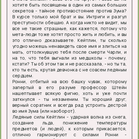
хотите быть посвящены в один из самых больших
секретов - тайное противостояние против Зума?
В курсе только мой брат и вы. Интриги и разгул
преступности обещаю. А когда никто не видит, мы
все не такие страшные, как кажется, потому что
мета-люди тоже хотят просто жить и любить, и вы
это отлично доказываете. Кейтлин, ты сколько
угодно можешь ненавидеть свое имя и злиться на
мать, оттолкнувшую тебя после смерти Чарли, и
на то, что тебя выгнали из медшколы - почему,
кстати? Ты об этом так и не рассказала, - но ты та,
кто ты есть, крутая девчонка с не совсем ледяным
сердцем.
Ронни, отбитый на всю башку чувак, которому
запертый в его разуме профессор Штейн
нашептывает всякую фигню, хоть и уже почти
заткнулся - ты незаменим. Ты хороший друг,
верный соратник и всегда рад устроить дестрой
во имя Зума (или наоборот).
Ледяные силы Кейтлин - ударная волна из снега,
создание льда, понижение температуры
предметов (и людей), к которым прикасается,
отлично гармонируют с силами Ронни -