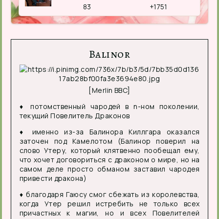
83
+1751
Balinor
[Merlin BBC]
♦ потомственный чародей в n-ном поколении,
текущий Повелитель Драконов
♦ именно из-за Балинора Киллгара оказался
заточен под Камелотом (Балинор поверил на
слово Утеру, который клятвенно пообещал ему,
что хочет договориться с драконом о мире, но на
самом деле просто обманом заставил чародея
привести дракона)
♦ благодаря Гаюсу смог сбежать из королевства,
когда Утер решил истребить не только всех
причастных к магии, но и всех Повелителей