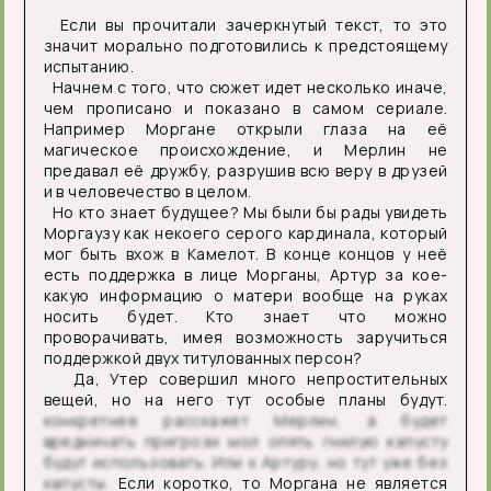
Если вы прочитали зачеркнутый текст, то это
значит морально подготовились к предстоящему
испытанию.
Начнем с того, что сюжет идет несколько иначе,
чем прописано и показано в самом сериале.
Например Моргане открыли глаза на её
магическое происхождение, и Мерлин не
предавал её дружбу, разрушив всю веру в друзей
и в человечество в целом.
Но кто знает будущее? Мы были бы рады увидеть
Моргаузу как некоего серого кардинала, который
мог быть вхож в Камелот. В конце концов у неё
есть поддержка в лице Морганы, Артур за кое-
какую информацию о матери вообще на руках
носить будет. Кто знает что можно
проворачивать, имея возможность заручиться
поддержкой двух титулованных персон?
Да, Утер совершил много непростительных
вещей, но на него тут особые планы будут.
конкретнее расскажет Мерлин, а будет
вредничать пригрози мол опять гнилую капусту
будут использовать. Или к Артуру, но тут уже без
капусты.
Если коротко, то Моргана не является