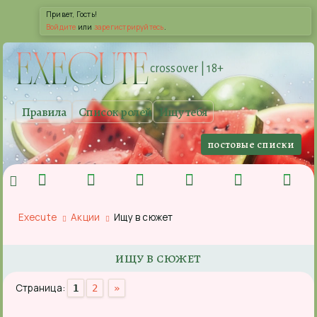
Привет, Гость!
Войдите
или
зарегистрируйтесь
.
EXE
CUTE
crossover | 18+
Правила
Список ролей
Ищу тебя
постовые списки
Execute
Акции
Ищу в сюжет
ИЩУ В СЮЖЕТ
Страница:
1
2
»