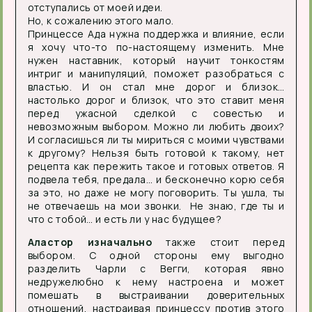
отступались от моей идеи.
Но, к сожалению этого мало.
Принцессе Ада нужна поддержка и влияние, если
я хочу что-то по-настоящему изменить. Мне
нужен наставник, который научит тонкостям
интриг и манипуляций, поможет разобраться с
властью. И он стал мне дорог и близок…
настолько дорог и близок, что это ставит меня
перед ужасной сделкой с совестью и
невозможным выбором. Можно ли любить двоих?
И согласишься ли ты мириться с моими чувствами
к другому? Нельзя быть готовой к такому, нет
рецепта как пережить такое и готовых ответов. Я
подвела тебя, предала… и бесконечно корю себя
за это, но даже не могу поговорить. Ты ушла, ты
не отвечаешь на мои звонки. Не знаю, где ты и
что с тобой… и есть ли у нас будущее?
Аластор изначально
также стоит перед
выбором. С одной стороны ему выгодно
разделить Чарли с Вегги, которая явно
недружелюбно к нему настроена и может
помешать в выстраивании доверительных
отношений, настраивая принцессу против этого