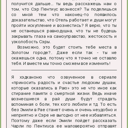
получится дальше… ты ведь расскажешь нам о
том, что Сэр Пентиус вознесся? Ты поделишься
со мной тем что наконец-то появилось
доказательство, что Отель работает и души могут
пройти искупление и вознестись? Я верю, что ты
не останешься равнодушна, что ты не будешь
закрывать глаза на самоуправство, жестокость и
узколобость Сэры.
Возможно, это будет стоить тебе места в
Золотом городе?.. Даже если так - ты не
окажешься одна, потому что я точно не оставлю
тебя. И вместе мы точно сможем все изменить!
Я хэдканоню что озвученное в сериале
«приносить радость и счастье людским душам,
которые оказались в Раю» это не что иное как
стирание памяти о смертной жизни. Ведь иначе
вознесшиеся в рай души будут страдать
вспоминая о боли, тех кого любили и тд. То есть
без Эмили в Рае станет очень и очень неудобно и
неприятно и Сэре не выгодно от нее избавляться.
Поэтому даже если Эмили пойдет рассказать
Чарли по Пентиуса ее маловероятно отправят