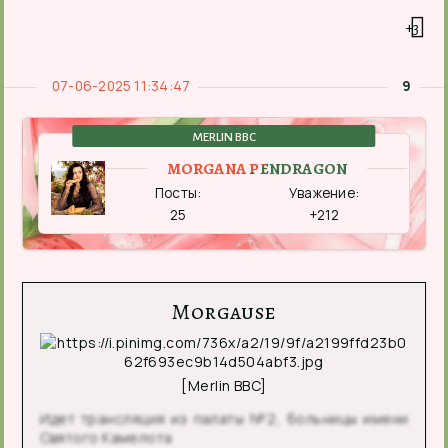
+3
07-06-2025 11:34:47
9
MERLIN BBC
MORGANA PENDRAGON
Посты:
Уважение:
25
+212
Morgause
[Merlin BBC]
Идет трансляция из палаты №2, больницы имени
Святого Камелота