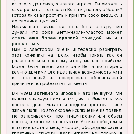
из отеля до прихода нового игрока. Ты сможешь
сама решить - готова ли Вегги к диалогу с Чарли?
Готова ли она простить и принять свою девушку и
ее сложные чувства?
Изначально заявка на роль была в пару, мы
думали что союз Вегги-Чарли-Аластор
может
стать еще более крепкой триадой
, ну или
распасться
.
Нам с Аластором очень интересно разыграть
этот конфликт на троих, чтобы понять как он
развернется и к какому итогу мы все прийдем.
Может быть ты мечтала играть Вегги, но в паре с
кем-то другим? Это идеальная возможность уйти
из отношений на совершенно обоснованной
причине и попробовать шип мечты!
Мы ждем
активного игрока
и это не шутка. Мы
пишем минимум пост в 1/3 дня, а бывает и 2-3
поста в день. Бывает и неделя простоя - все
живые люди, но это скорее исключение из правил.
Не запариваемся про птицу-тройку или объем
постов, не клюем за опечатки. Активно общаемся
в чатике каста и между собой, обсуждаем хэды и
креативим сюжеты. Каст играет не только в