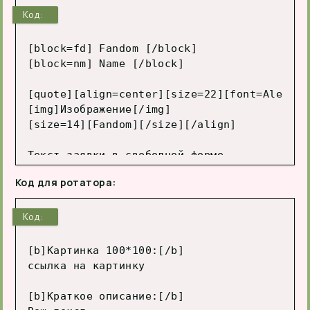
Код:
[block=fd] Fandom [/block]

[block=nm] Name [/block]

[quote][align=center][size=22][font=Alegrey
[img]Изображение[/img]

[size=14][Fandom][/size][/align]

Текст заявки в свободной форме.

[hr]

Код для ротатора:
Требования от заказчика в свободной форме.[/
[spoiler="Пример поста"]Любой пост от лица 
Код:
[b]Картинка 100*100:[/b]

ссылка на картинку

[b]Краткое описание:[/b]
