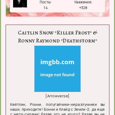
Посты:
Уважение:
14
+328
Caitlin Snow "Killer Frost" &
Ronny Raymond "Deathstorm"
[Arrowverse]
Кейтлин, Ронни, попугайчики-неразлучники вы
наши, приходите! Бонни и Клайд с Земли-2, да еще
с мета-силами! Разве это не круто? Разве вы не