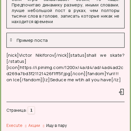
Предпочитаю динамику размеру, иными словами,
лучше небольшой пост в руках, чем полторы
тысячи слов в голове, записать которые никак не
находится времени
Пример поста
[nick]Victor Nikiforov[/nick][status]shall we skate?
[/status]
[icon]https://i.pinimg.com/1200x/4a/d4/ad/4ad4ad2c
d269a7bd3f21121426f1ff5f.jpg[/icon][fandom]Yuri!!!
on Ice[/fandom][lz]Seduce me wtih all you have[/lz]
+1
Страница:
1
Execute
Акции
Ищу в пару