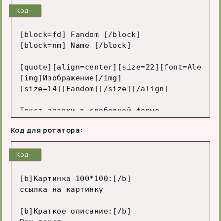
Код:
[block=fd] Fandom [/block]

[block=nm] Name [/block]

[quote][align=center][size=22][font=Alegrey
[img]Изображение[/img]

[size=14][Fandom][/size][/align]

Текст заявки в свободной форме.

[hr]

Код для ротатора:
Требования от заказчика в свободной форме.[/
[spoiler="Пример поста"]Любой пост от лица 
Код:
[b]Картинка 100*100:[/b]

ссылка на картинку

[b]Краткое описание:[/b]
