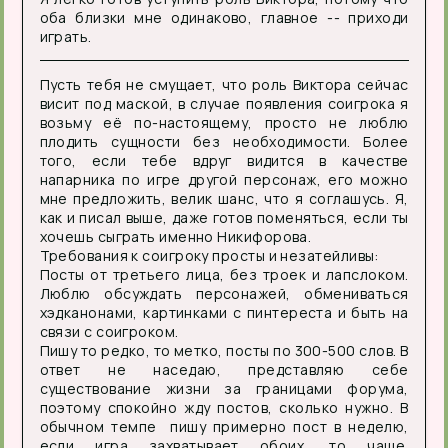
оба близки мне одинаково, главное -- приходи
играть.
Пусть тебя не смущает, что роль Виктора сейчас
висит под маской, в случае появления соигрока я
возьму её по-настоящему, просто не люблю
плодить сущности без необходимости. Более
того, если тебе вдруг видится в качестве
напарника по игре другой персонаж, его можно
мне предложить, велик шанс, что я соглашусь. Я,
как и писал выше, даже готов поменяться, если ты
хочешь сыграть именно Никифорова.
Требования к соигроку просты и незатейливы:
Посты от третьего лица, без троек и лапслоком.
Люблю обсуждать персонажей, обмениваться
хэдканонами, картинками с пинтереста и быть на
связи с соигроком.
Пишу то редко, то метко, посты по 300-500 слов. В
ответ не наседаю, представляю себе
существование жизни за границами форума,
поэтому спокойно жду постов, сколько нужно. В
обычном темпе пишу примерно пост в неделю,
если игра захватывает обоих, то чаще.