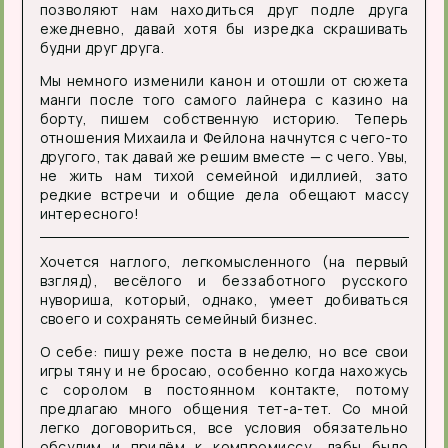
позволяют нам находиться друг подле друга
ежедневно, давай хотя бы изредка скрашивать
будни друг друга.
Мы немного изменили канон и отошли от сюжета
манги после того самого лайнера с казино на
борту, пишем собственную историю. Теперь
отношения Михаила и Фейлона начнутся с чего-то
другого, так давай же решим вместе — с чего. Увы,
не жить нам тихой семейной идиллией, зато
редкие встречи и общие дела обещают массу
интересного!
Хочется наглого, легкомысленного (на первый
взгляд), весёлого и беззаботного русского
нувориша, который, однако, умеет добиваться
своего и сохранять семейный бизнес.
О себе: пишу реже поста в неделю, но все свои
игры тяну и не бросаю, особенно когда нахожусь
с соролом в постоянном контакте, потому
предлагаю много общения тет-а-тет. Со мной
легко договориться, все условия обязательно
обсудим и придём к компромиссу, дабы было