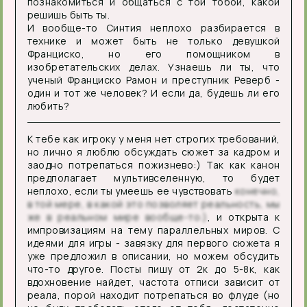
познакомиться и общаться с той тобой, какой
решишь быть ты.
И вообще-то Синтия неплохо разбирается в
технике и может быть не только девушкой
Франциско, но его помощником в
изобретательских делах. Узнаешь ли ты, что
ученый Франциско Рамон и преступник Реверб -
один и тот же человек? И если да, будешь ли его
любить?
К тебе как игроку у меня нет строгих требований,
но лично я люблю обсуждать сюжет за кадром и
заодно потрепаться пожизнево:) Так как канон
предполагает мультивселенную, то будет
неплохо, если ты умеешь ее чувствовать
конечно,
в той мере, в какой это позволяет реальность, мы
же в реальном мире вообще-то:)
, и открыта к
импровизациям на тему параллельных миров. С
идеями для игры - завязку для первого сюжета я
уже предложил в описании, но можем обсудить
что-то другое. Посты пишу от 2к до 5-8к, как
вдохновение найдет, частота отписи зависит от
реала, порой находит потрепаться во флуде (но