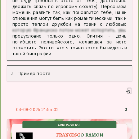
не буду требовать этого от тебя, достаточно
держать связь по игровому сюжету). Персонажа
можешь развить так, как понравится тебе, наши
отношения могут быть как романтическими, так и
просто теплой дружбой на грани с любовью
которую Франциско потом может испортить, увы
,
предусловие только одно: Синтия - дочь
погибшего полицейского, желающая за него
отомстить. Это то, что я точно хотел бы видеть в
твоей биографии.
Пример поста
+3
03-08-2025 21:55:02
3
ARROWVERSE
FRANCISCO RAMON