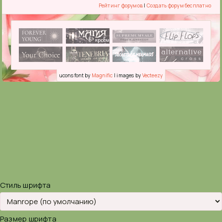
Рейтинг форумов
|
Создать форум бесплатно
ucons font by
Magnific
| images by
Vecteezy
Стиль шрифта
Размер шрифта