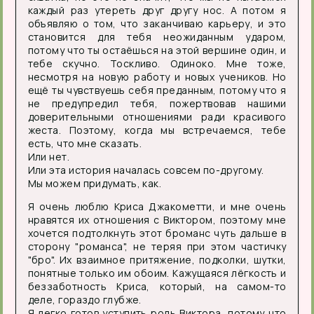
каждый раз утереть друг другу нос. А потом я
объявляю о том, что заканчиваю карьеру, и это
становится для тебя неожиданным ударом,
потому что ты остаёшься на этой вершине один, и
тебе скучно. Тоскливо. Одиноко. Мне тоже,
несмотря на новую работу и новых учеников. Но
ещё ты чувствуешь себя преданным, потому что я
не предупредил тебя, пожертвовав нашими
доверительными отношениями ради красивого
жеста. Поэтому, когда мы встречаемся, тебе
есть, что мне сказать.
Или нет.
Или эта история началась совсем по-другому.
Мы можем придумать, как.
Я очень люблю Криса Джакометти, и мне очень
нравятся их отношения с Виктором, поэтому мне
хочется подтолкнуть этот броманс чуть дальше в
сторону "романса", не теряя при этом частичку
"бро". Их взаимное притяжение, подколки, шутки,
понятные только им обоим. Кажущаяся лёгкость и
беззаботность Криса, который, на самом-то
деле, гораздо глубже.
Я легко готов уступить роль Виктора, потому что