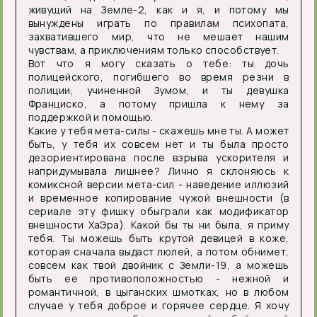
живущий на Земле-2, как и я, и потому мы
вынуждены играть по правилам психопата,
захватившего мир, что не мешает нашим
чувствам, а приключениям только способствует.
Вот что я могу сказать о тебе: ты дочь
полицейского, погибшего во время резни в
полиции, учиненной Зумом, и ты девушка
Франциско, а потому пришла к нему за
поддержкой и помощью.
Какие у тебя мета-силы - скажешь мне ты. А может
быть, у тебя их совсем нет и ты была просто
дезориентирована после взрыва ускорителя и
напридумывала лишнее? Лично я склоняюсь к
комиксной версии мета-сил - наведение иллюзий
и временное копирование чужой внешности (в
сериале эту фишку обыграли как модификатор
внешности ХаЭра). Какой бы ты ни была, я приму
тебя. Ты можешь быть крутой девицей в коже,
которая сначала выдаст люлей, а потом обнимет,
совсем как твой двойник с Земли-19, а можешь
быть ее противоположностью - нежной и
романтичной, в цыганских шмотках, но в любом
случае у тебя доброе и горячее сердце. Я хочу