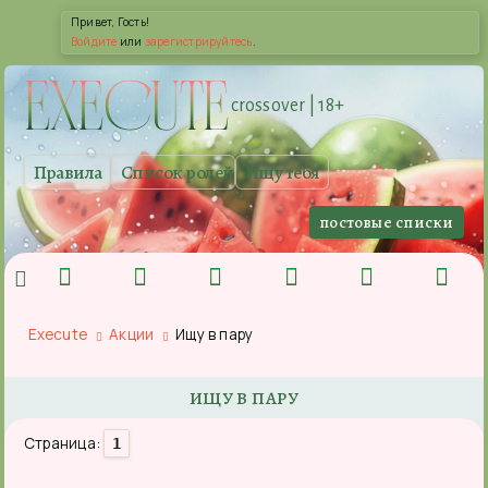
Привет, Гость!
Войдите
или
зарегистрируйтесь
.
EXE
CUTE
crossover | 18+
Правила
Список ролей
Ищу тебя
постовые списки
Execute
Акции
Ищу в пару
ИЩУ В ПАРУ
Страница:
1