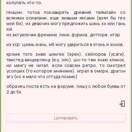
колупать что-то.
геншин: готов поковырять древний таймлайн со
всякими осиалами, еще живыми яксами (взял бы гео
мэй би), из девочек могу предложить шэнь хэ или гань
юй.
из актуалочки фремини, лини, фурина, дотторе, итэр
из хср: цзинь юань, мб могу удариться в хтонь и эонов.
кроме того знаю шингек (эрех), сейлоров (усаги),
твистед вандерленд (юу, эйс), шо-то там знаю клинок,
но мангу не читал, если совсем ретро, то смотрел
усопших (то которое мняниме), играл в омори, драгон
агу (но я мало что оттуда помню)
образец поста есть на форуме, пишу с любой буквы от
2 до 5к
+7
Цитировать