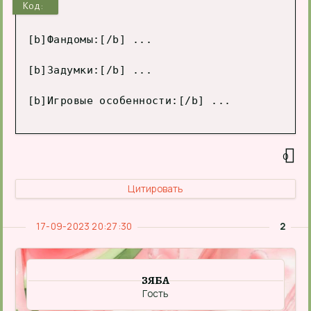
Код:
[b]Фандомы:[/b] ...

[b]Задумки:[/b] ...

0
Цитировать
17-09-2023 20:27:30
2
ЗЯБА
Гость