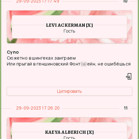
29-09-2023 17:17:49
10
LEVI ACKERMAN [X]
Гость
Cyno
Сюжетно в шингеках заиграем
Или прыгай в геншиновский Фонт
(а)
ейн, не ошибёшься
+4
Цитировать
29-09-2023 17:26:20
11
KAEYA ALBERICH [X]
Гость