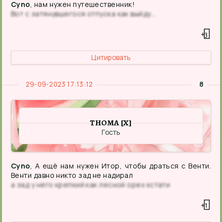
Cyno
, нам нужен путешественник!
Вот с затянувшегося отпуска как выйду…
+3
Цитировать
29-09-2023 17:13:12
8
THOMA [X]
Гость
Cyno
, А ещё нам нужен Итор, чтобы драться с Венти.
Венти давно никто зад не надирал
а зад у него крепкий как лесной орех кстати
+1