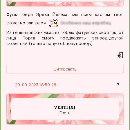
Cyno
, бери Эреха Йегеха, мы всем кастом тебя
сюжетно заиграем
Особенно наш жеребец
Из геншиновских ужасно люблю фатуйских сироток, от
лица Торта смогу предложить эпизод-другой
сюжетный (только новую обнову пройду)
+2
Цитировать
29-09-2023 16:59:26
7
VENTI [X]
Гость