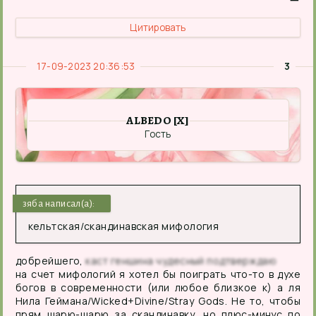
Цитировать
17-09-2023 20:36:53
3
ALBEDO [X]
Гость
зяба написал(а):
кельтская/скандинавская мифология
добрейшего,
каст геншина чудесный подтверждаю
на счет мифологий я хотел бы поиграть что-то в духе
богов в современности (или любое близкое к) а ля
Нила Геймана/Wicked+Divine/Stray Gods. Не то, чтобы
прям шарю-шарю за скандинавку, но плюс-минус по