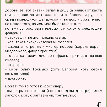
добрый вечер! дизайн запал в душу (а заявки от каста
гайшина заставляют жалеть, что бросил игру), но
среди имеющихся фандомкой и заявок, к сожалению,
не нашел того, на чем мол бы остановиться.
почему вопрос, заинтересуют ли кого-то следующие
фандомы:
- варкрафт (гневион, медив, кадгар)
- кельтская/скандинавская мифология
- джонатан стрендж и мистер норрел (король ворон,
чилдермасс, флора грейстил)
- deus ex (адам дженсен, фрэнк притчард, вацлав
коллер)
- стар трек
- миры ольги Громыко (хоть Белория, хоть серия
космоолухов)
- доктор кто
может кто-то готов к кроссоверу
темп игры неспешный (пост в недели две-три), могу
лапслок, могу с заглавными, третье лицо.
0