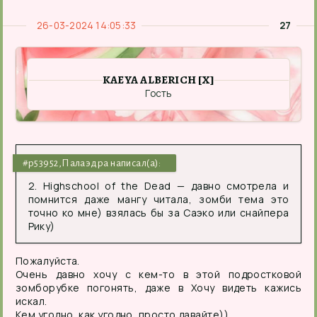
26-03-2024 14:05:33
27
KAEYA ALBERICH [X]
Гость
#p53952,Палаэдра написал(а):
2. Highschool of the Dead — давно смотрела и
помнится даже мангу читала, зомби тема это
точно ко мне) взялась бы за Саэко или снайпера
Рику)
Пожалуйста.
Очень давно хочу с кем-то в этой подростковой
зомборубке погонять, даже в Хочу видеть кажись
искал.
Кем угодно, как угодно, просто давайте))