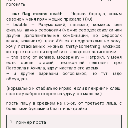
погонять:
—
our flag means death
— Черная борода, новым
сезоном меня прям мощно прижало.)))0)
— bubble — Разумовский, неважно, комиксы или
фильмы, важны сероволки (можно серодраковолки или
другие дополнительные комбинации, но сероволк
канон, извините) плюс АУшек с подростками не хочу,
хочу потасканных жизнью thirty-something мужиков,
которые пытаются перейти от злодеев к антигероям.
— the song of achilles, модерн!ау — Патрокл, у меня
есть очень старый, незакрытый гештальт про
Патрокла и Ахилла, вдруг настало его время.
— и другие вариации боговников, но тут надо
обсуждать.
(нормально и стабильно играю, если в пейринг и слэш,
поэтому наброс скорее на удачу, но мало ли.)
посты пишу в среднем на 1,5-3к, от третьего лица, с
большими буквами и без птицы-тройки.
пример поста