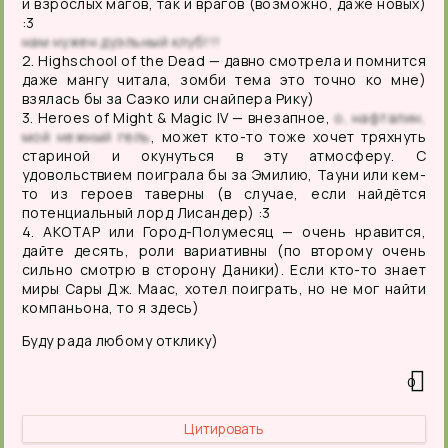
и взрослых магов, так и врагов (возможно, даже новых)
:3
нам нужен дуэльный клуб!!!
2. Highschool of the Dead — давно смотрела и помнится
даже мангу читала, зомби тема это точно ко мне)
взялась бы за Саэко или снайпера Рику)
3. Heroes of Might & Magic IV — внезапное,
о, нафталин,
мой нежный гель
, может кто-то тоже хочет тряхнуть
стариной и окунуться в эту атмосферу. С
удовольствием поиграла бы за Эмилию, Тауни или кем-
то из героев таверны (в случае, если найдётся
потенциальный лорд Лисандер) :3
4. АКОТАР или Город-Полумесяц — очень нравится,
дайте десять, роли вариативны (по второму очень
сильно смотрю в сторону Даники). Если кто-то знает
миры Сары Дж. Маас, хотел поиграть, но не мог найти
компаньона, то я здесь)
Буду рада любому отклику)
0
Цитировать