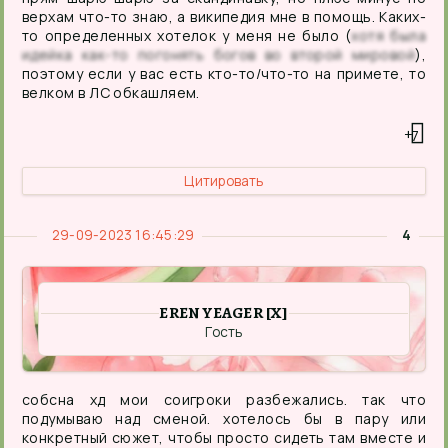
верхам что-то знаю, а википедия мне в помощь. Каких-
то определенных хотелок у меня не было (
хотя была
идейка как-то погонять богов во второй мировой
),
поэтому если у вас есть кто-то/что-то на примете, то
велком в ЛС обкашляем.
+7
Цитировать
29-09-2023 16:45:29
4
EREN YEAGER [X]
Гость
собсна хд мои соигроки разбежались. так что
подумываю над сменой. хотелось бы в пару или
конкретный сюжет, чтобы просто сидеть там вместе и