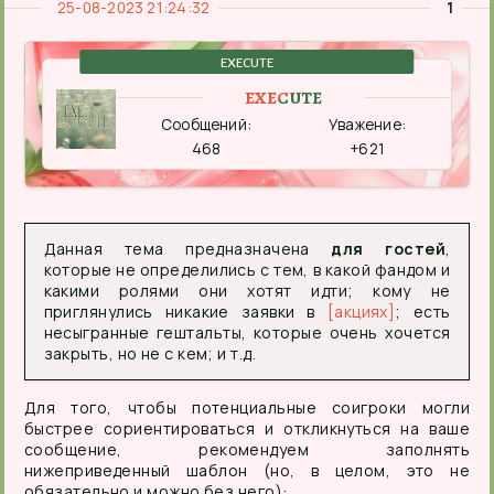
25-08-2023 21:24:32
1
EXECUTE
EXECUTE
Сообщений:
Уважение:
468
+621
Данная тема предназначена
для гостей
,
которые не определились с тем, в какой фандом и
какими ролями они хотят идти; кому не
приглянулись никакие заявки в
[акциях]
; есть
несыгранные гештальты, которые очень хочется
закрыть, но не с кем; и т.д.
Для того, чтобы потенциальные соигроки могли
быстрее сориентироваться и откликнуться на ваше
сообщение, рекомендуем заполнять
нижеприведенный шаблон (но, в целом, это не
обязательно и можно без него):