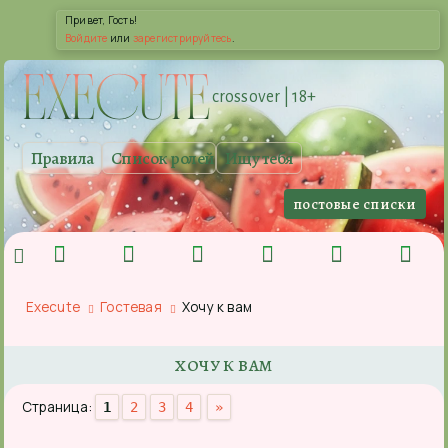
Привет, Гость!
Войдите
или
зарегистрируйтесь
.
EXE
CUTE
crossover | 18+
Правила
Список ролей
Ищу тебя
постовые списки
Execute
Гостевая
Хочу к вам
ХОЧУ К ВАМ
Страница:
1
2
3
4
»