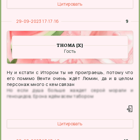
Цитировать
29-09-2023 17:17:16
9
THOMA [X]
Гость
Ну и кстати с Итором ты не проиграешь, потому что
его помимо Венти очень ждёт Люмин, да и в целом
персонаж много с кем связан
Но если душа больше жаждет серой морали и
геноцидов, Ерона ждём всем табором
+2
Цитировать