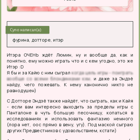
Cyno написал(а):
фурина, дотторе, итэр
Итэра
ОЧЕНЬ
ждёт Люмин, ну и вообще да, как и
понятно, ему можно играть что и с кем угодно, это же
Итэр
:
D
Я бы и за Кайю с ним сыграл
когда цель игры - поиграть
вообще со всеми блондинками кхм,
и даже за Эндзё
найду, чего пожевать. К нему канонично никто не
равнодушен)
С Дотторе Эндзё также найдёт, что сыграть, как и Кайя
- если вам интересно выходить за пределы игры с
Панталоне в чуть большую песочницу, копаться в
исследованиях и использовать фантазию немного
(лора нет, оос прямо в вену, угу). Под маской сыграю
других Предвестников с удовольствием, кстати)