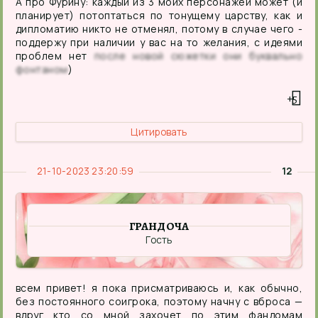
А про Фурину: каждый из 3 моих персонажей может (и
планирует) потоптаться по тонущему царству, как и
дипломатию никто не отменял, потому в случае чего -
поддержу при наличии у вас на то желания, с идеями
проблем нет
после новой сюжетки они буквально
фонтаном
)
+5
Цитировать
21-10-2023 23:20:59
12
ГРАНДОЧА
Гость
всем привет! я пока присматриваюсь и, как обычно,
без постоянного соигрока, поэтому начну с вброса —
вдруг кто со мной захочет по этим фандомам