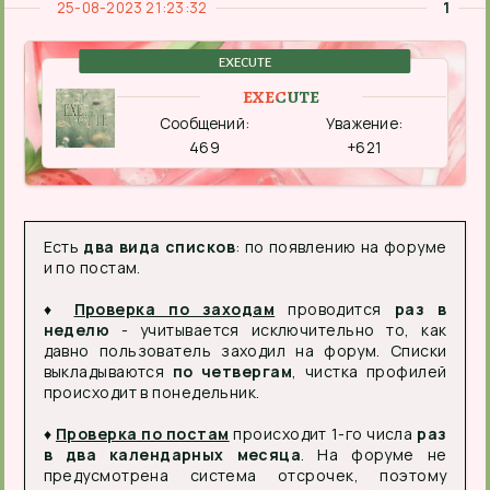
25-08-2023 21:23:32
1
EXECUTE
EXECUTE
Сообщений:
Уважение:
469
+621
Есть
два вида списков
: по появлению на форуме
и по постам.
♦
Проверка по заходам
проводится
раз в
неделю
- учитывается исключительно то, как
давно пользователь заходил на форум. Списки
выкладываются
по четвергам
, чистка профилей
происходит в понедельник.
♦
Проверка по постам
происходит 1-го числа
раз
в два календарных месяца
. На форуме не
предусмотрена система отсрочек, поэтому