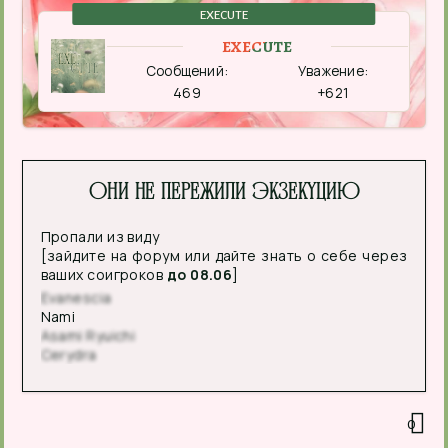
EXECUTE
EXECUTE
Сообщений:
Уважение:
469
+621
Они не пережили экзекуцию
Пропали из виду
[зайдите на форум или дайте знать о себе через
ваших соигроков
до 08.06
]
Evanescia
Nami
Asami Ryuichi
Cerydra
0