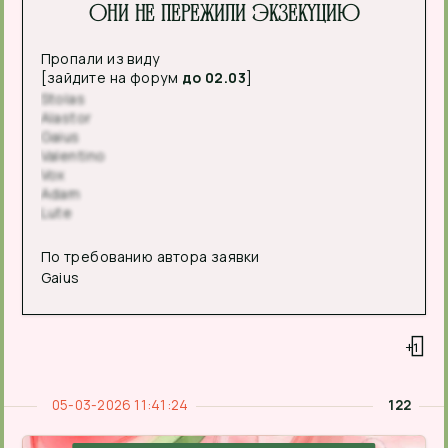
Они не пережили экзекуцию
Пропали из виду
[зайдите на форум
до 02.03
]
Stolas
Alastor
Gaius
Valentino
Vox
Adam
Lute
По требованию автора заявки
Gaius
+1
05-03-2026 11:41:24
122