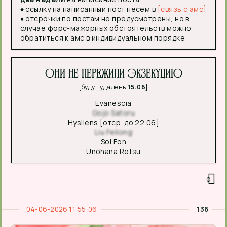
♦ ссылку на написанный пост несем в
[связь с амс]
♦ отсрочки по постам не предусмотрены, но в
случае форс-мажорных обстоятельств можно
обратиться к амс в индивидуальном порядке
Они не пережили экзекуцию
[будут удалены
15.06
]
Evanescia
Gojo Satoru
Hysilens [отср. до 22.06]
Liu Feilong
Soi Fon
Unohana Retsu
0
04-06-2026 11:55:06
136