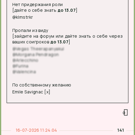
Нет придержания роли
[дайте о себе знать
до 13.07
]
@klmstrkr
Пропали из виду
[зайдите на форум или дайте знать о себе через
ваших соигроков
до 13.07
]
@Vegas Theerapanyakul
@Morgana Pendragon
@Arlecchino
@Furina
@Valencina
По собственному желанию
Emile Savignac [x]
0
16-07-2026 11:24:04
141