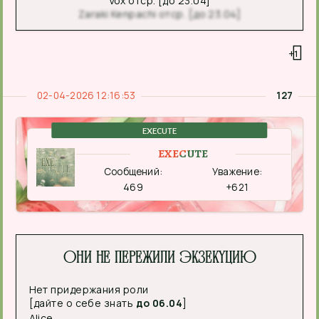
Vox отср. [до 23.04]
Zaraki Kenpachi отср. [до 23.04]
+1
02-04-2026 12:16:53
127
EXECUTE
EXECUTE
Сообщений:
Уважение:
469
+621
Они не пережили экзекуцию
Нет придержания роли
[дайте о себе знать
до 06.04
]
Alice