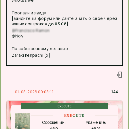
@kotssilver
Пропали из виду
[зайдите на форум или дайте знать о себе через
ваших соигроков
до 03.08
]
@Francisco Ramon
@Noy
По собственному желанию
Zaraki Kenpachi [x]
0
01-08-2026 00:08:11
144
EXECUTE
EXECUTE
Сообщений:
Уважение:
469
+621