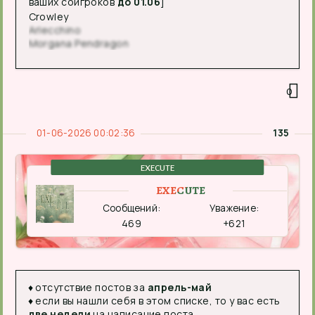
ваших соигроков
до 01.06
]
Crowley
Arlecchino
Morgana Pendragon
0
01-06-2026 00:02:36
135
EXECUTE
EXECUTE
Сообщений:
Уважение:
469
+621
♦ отсутствие постов за
апрель-май
♦ если вы нашли себя в этом списке, то у вас есть
две недели
на написание поста