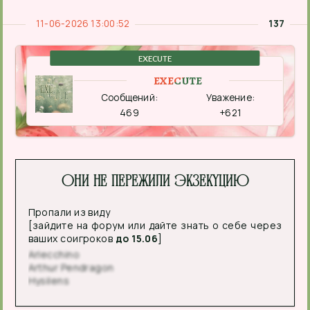
11-06-2026 13:00:52
137
EXECUTE
EXECUTE
Сообщений:
Уважение:
469
+621
Они не пережили экзекуцию
Пропали из виду
[зайдите на форум или дайте знать о себе через
ваших соигроков
до 15.06
]
Arlecchino
Arthur Pendragon
Hysilens