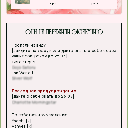
469
+621
Они не пережили экзекуцию
Пропали из виду
[зайдите на форум или дайте знать о себе через
ваших соигроков
до 25.05
]
Geto Suguru
Gojo Satoru
Lan Wangji
Silver Wolf
Последнее предупреждение
[дайте о себе знать
до 25.05
]
Charlotte Morningstar
По собственному желанию
Yaoshi [x]
Ashveil [x]