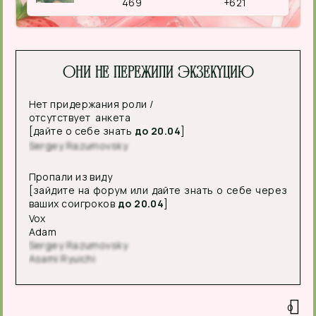
469
+621
Они не пережили экзекуцию
Нет придержания роли /
отсутствует анкета
[дайте о себе знать
до 20.04
]
Sergey Razumovsky
Пропали из виду
[зайдите на форум или дайте знать о себе через
ваших соигроков
до 20.04
]
Vox
Adam
Sergey Razumovsky
Asami Ryuichi
0