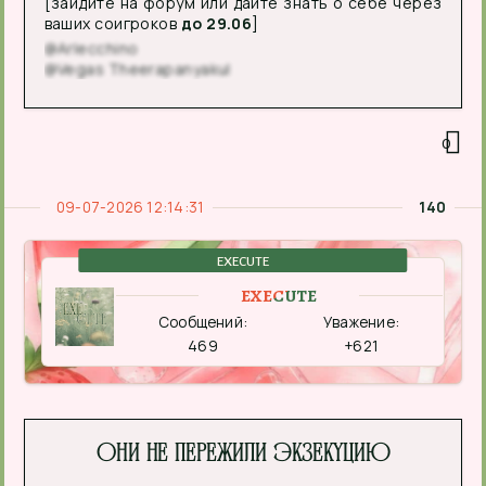
[зайдите на форум или дайте знать о себе через
ваших соигроков
до 29.06
]
@Arlecchino
@Vegas Theerapanyakul
0
09-07-2026 12:14:31
140
EXECUTE
EXECUTE
Сообщений:
Уважение:
469
+621
Они не пережили экзекуцию