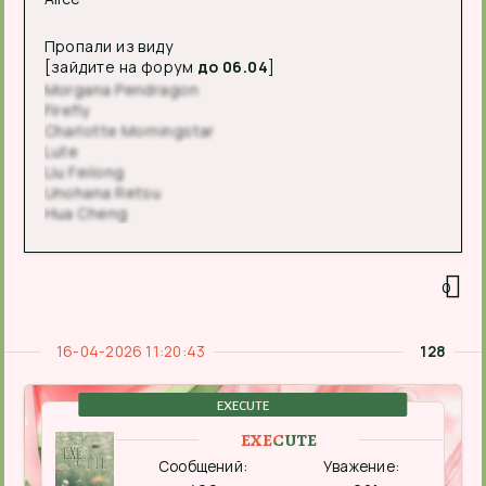
Пропали из виду
[зайдите на форум
до 06.04
]
Morgana Pendragon
Firefly
Charlotte Morningstar
Lute
Liu Feilong
Unohana Retsu
Hua Cheng
0
16-04-2026 11:20:43
128
EXECUTE
EXECUTE
Сообщений:
Уважение: