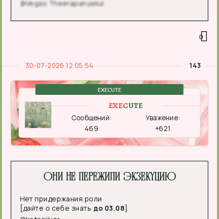
@Vegas Theerapanyakul
0
30-07-2026 12:05:54
143
EXECUTE
EXECUTE
Сообщений:
Уважение:
469
+621
Они не пережили экзекуцию
Нет придержания роли
[дайте о себе знать
до 03.08
]