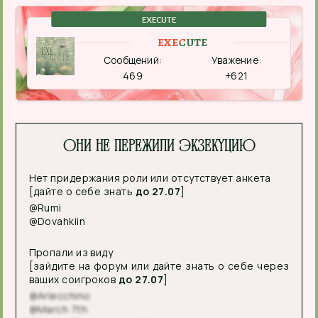
EXECUTE
EXECUTE
Сообщений:
Уважение:
469
+621
Они не пережили экзекуцию
Нет придержания роли или отсутствует анкета
[дайте о себе знать
до 27.07
]
@Rumi
@Dovahkiin
Пропали из виду
[зайдите на форум или дайте знать о себе через
ваших соигроков
до 27.07
]
@Arlecchino
@March 7th