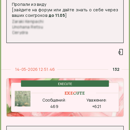
Пропали из виду
[зайдите на форум или дайте знать о себе через
ваших соигроков
до 11.05
]
Zaraki Kenpachi
Unohana Retsu
Cerydra
0
14-05-2026 12:51:46
132
EXECUTE
EXECUTE
Сообщений:
Уважение:
469
+621