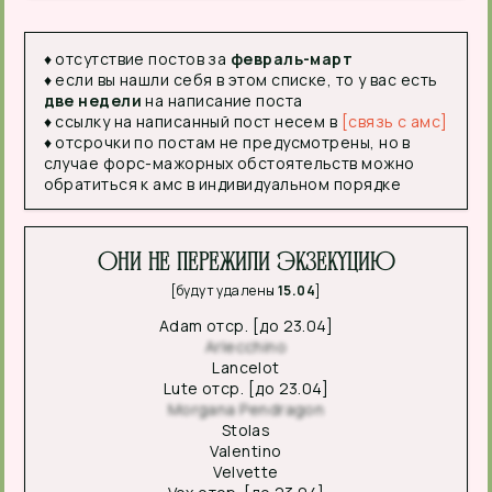
♦ отсутствие постов за
февраль-март
♦ если вы нашли себя в этом списке, то у вас есть
две недели
на написание поста
♦ ссылку на написанный пост несем в
[связь с амс]
♦ отсрочки по постам не предусмотрены, но в
случае форс-мажорных обстоятельств можно
обратиться к амс в индивидуальном порядке
Они не пережили экзекуцию
[будут удалены
15.04
]
Adam отср. [до 23.04]
Arlecchino
Lancelot
Lute отср. [до 23.04]
Morgana Pendragon
Stolas
Valentino
Velvette