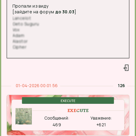
Пропали из виду
[зайдите на форум
до 30.03
]
Lancelot
Geto Suguru
Vox
Adam
Alastor
Cipher
+1
01-04-2026 00:01:56
126
EXECUTE
EXECUTE
Сообщений:
Уважение:
469
+621