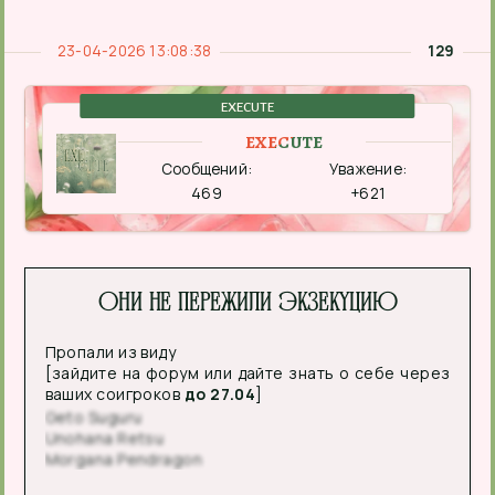
23-04-2026 13:08:38
129
EXECUTE
EXECUTE
Сообщений:
Уважение:
469
+621
Они не пережили экзекуцию
Пропали из виду
[зайдите на форум или дайте знать о себе через
ваших соигроков
до 27.04
]
Geto Suguru
Unohana Retsu
Morgana Pendragon