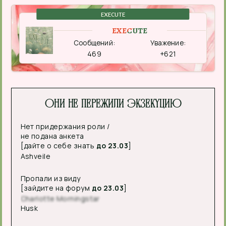
EXECUTE
EXECUTE
Сообщений:
Уважение:
469
+621
Они не пережили экзекуцию
Нет придержания роли /
не подана анкета
[дайте о себе знать
до 23.03
]
Ashveile
Пропали из виду
[зайдите на форум
до 23.03
]
Charlotte Morningstar
Husk