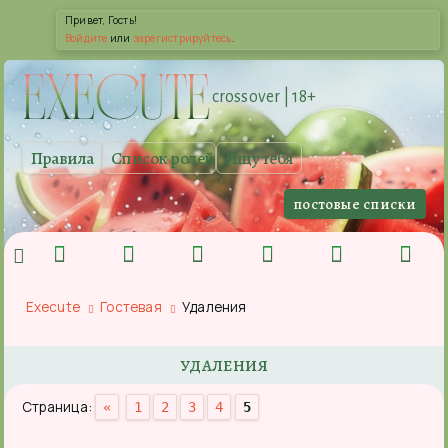
Привет, Гость!
Войдите
или
зарегистрируйтесь
.
EXE
CUTE
crossover | 18+
Правила
Список ролей
Ищу тебя
постовые списки
Execute
Гостевая
Удаления
УДАЛЕНИЯ
Страница:
«
1
2
3
4
5