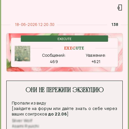
0
18-06-2026 12:20:30
138
EXECUTE
EXECUTE
Сообщений:
Уважение:
469
+621
Они не пережили экзекуцию
Пропали из виду
[зайдите на форум или дайте знать о себе через
ваших соигроков
до 22.06
]
Silver Wolf
Asami Ryuichi