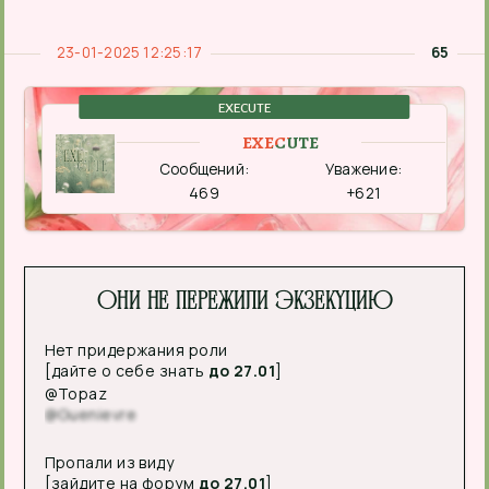
23-01-2025 12:25:17
65
EXECUTE
EXECUTE
Сообщений:
Уважение:
469
+621
Они не пережили экзекуцию
Нет придержания роли
[дайте о себе знать
до 27.01
]
@Topaz
@Guenievre
Пропали из виду
[зайдите на форум
до 27.01
]