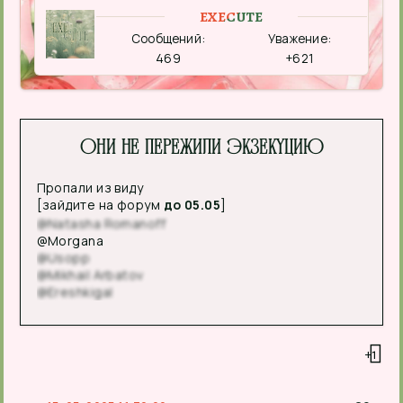
EXECUTE
Сообщений:
Уважение:
469
+621
Они не пережили экзекуцию
Пропали из виду
[зайдите на форум
до 05.05
]
@Natasha Romanoff
@Morgana
@Usopp
@Mikhail Arbatov
@Ereshkigal
+1