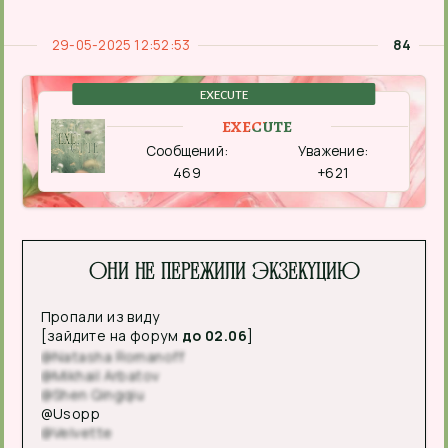
29-05-2025 12:52:53
84
EXECUTE
EXECUTE
Сообщений:
Уважение:
469
+621
Они не пережили экзекуцию
Пропали из виду
[зайдите на форум
до 02.06
]
@Natasha Romanoff
@Mikhail Arbatov
@Shen Qingqiu
@Usopp
@Velvette