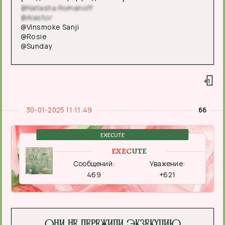
@Natasha Romanoff
@Alastor
@Vinsmoke Sanji
@Rosie
@Sunday
+1
30-01-2025 11:11:49
66
EXECUTE
EXECUTE
Сообщений:
Уважение:
469
+621
Они не пережили экзекуцию