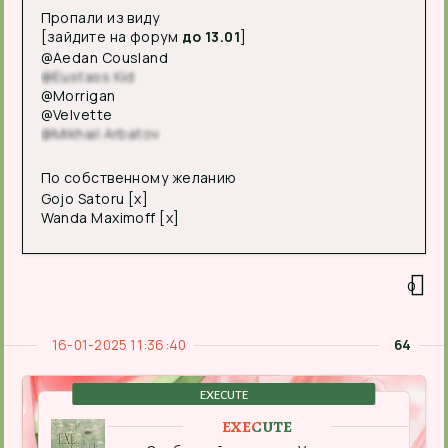
Пропали из виду
[зайдите на форум
до 13.01
]
@Aedan Cousland
@Eustass Kid
@Morrigan
@Velvette
@Mikhail Arbatov
По собственному желанию
Gojo Satoru [x]
Wanda Maximoff [x]
0
16-01-2025 11:36:40
64
EXECUTE
EXECUTE