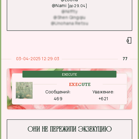
@Nami
[до 29.04]
@Niffty
@Shen Qingqiu
@Unohana Retsu
0
03-04-2025 12:29:03
77
EXECUTE
EXECUTE
Сообщений:
Уважение:
469
+621
Они не пережили экзекуцию