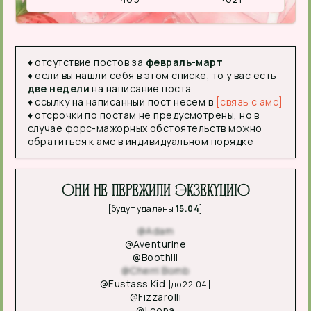
♦ отсутствие постов за
февраль-март
♦ если вы нашли себя в этом списке, то у вас есть
две недели
на написание поста
♦ ссылку на написанный пост несем в
[связь с амс]
♦ отсрочки по постам не предусмотрены, но в
случае форс-мажорных обстоятельств можно
обратиться к амс в индивидуальном порядке
Они не пережили экзекуцию
[будут удалены
15.04
]
@Adam
@Aventurine
@Boothill
@Cherri Bomb
@Eustass Kid
[до 22.04]
@Fizzarolli
@Loona