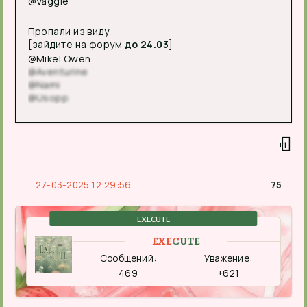
@Vaggie
Пропали из виду
[зайдите на форум
до 24.03
]
@Mikel Owen
@Aventurine
@Nami
@Usopp
+1
27-03-2025 12:29:56
75
EXECUTE
EXECUTE
Сообщений:
Уважение:
469
+621