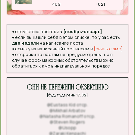
469
+621
♦ отсутствие постов за
[ноябрь-январь]
♦ если вы нашли себя в этом списке, то у вас есть
две недели
на написание поста
♦ ссылку на написанный пост несем в
[связь с амс]
♦ отсрочки по постам не предусмотрены, но в
случае форс-мажорных обстоятельств можно
обратиться к амс в индивидуальном порядке
Они не пережили экзекуцию
[будут удалены
17.02
]
@Eustass Kid отср.
@Mikhail Arbatov
@Natasha Romanoff отср.
@Steven Rogers
@Usopp
@Zaraki Kenpachi