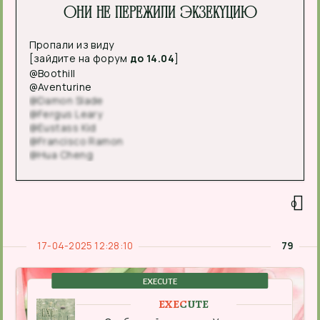
Они не пережили экзекуцию
Пропали из виду
[зайдите на форум
до 14.04
]
@Boothill
@Aventurine
@Damon Slade
@Fergus Leary
@Eustass Kid
@Francisco Ramon
@Hua Cheng
0
17-04-2025 12:28:10
79
EXECUTE
EXECUTE