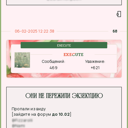
0
06-02-2025 12:22:38
68
EXECUTE
EXECUTE
Сообщений:
Уважение:
469
+621
Они не пережили экзекуцию
Пропали из виду
[зайдите на форум
до 10.02
]
@Fizzarolli
@Nami