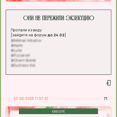
Они не пережили экзекуцию
Пропали из виду
[зайдите на форум
до 24.02
]
@Mikhail Arbatov
@Nami
@Lute
@Fizzarolli
@Cherri Bomb
@Eustass Kid
0
27-02-2025 11:57:01
71
EXECUTE