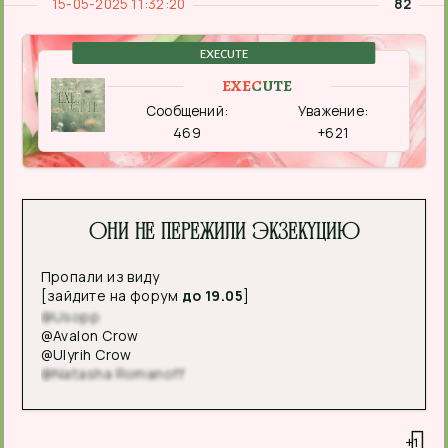
15-05-2025 11:32:20
82
EXECUTE
EXECUTE
Сообщений:
Уважение:
469
+621
Они не пережили экзекуцию
Пропали из виду
[зайдите на форум
до 19.05
]
@Usopp
@Avalon Crow
@Ulyrih Crow
@Natasha Romanoff
+1