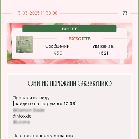
13-03-2025 11:38:08
73
EXECUTE
EXECUTE
Сообщений:
Уважение:
469
+621
Они не пережили экзекуцию
Пропали из виду
[зайдите на форум
до 17.03
]
@Damon Slade
@Moxxie
@Loona
По собственному желанию