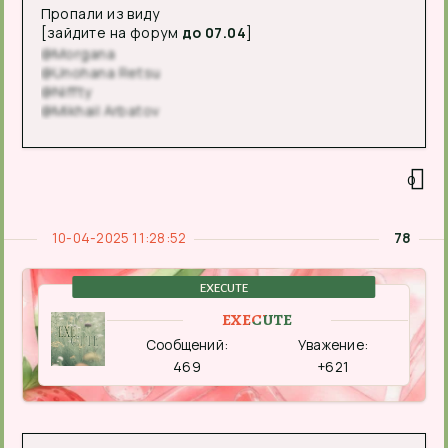
Пропали из виду
[зайдите на форум
до 07.04
]
@Morgana
@Unohana Retsu
@Niffty
@Mikhail Arbatov
0
10-04-2025 11:28:52
78
EXECUTE
EXECUTE
Сообщений:
Уважение:
469
+621