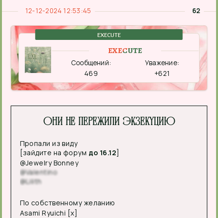
12-12-2024 12:53:45
62
EXECUTE
EXECUTE
Сообщений:
Уважение:
469
+621
Они не пережили экзекуцию
Пропали из виду
[зайдите на форум
до 16.12
]
@Jewelry Bonney
@Valentino
@Lilith
По собственному желанию
Asami Ryuichi [x]