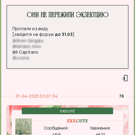
Они не пережили экзекуцию
Пропали из виду
[зайдите на форум
до 31.03
]
@Shen Qingqiu
@Minako Aino
@Il Capitano
@Loona
0
01-04-2025 00:07:54
76
EXECUTE
EXECUTE
Сообщений:
Уважение:
469
+621