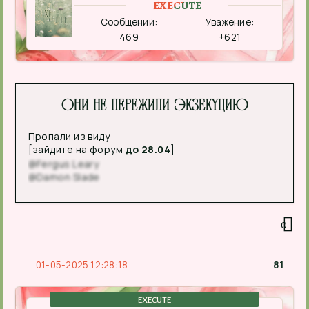
EXECUTE
Сообщений:
Уважение:
469
+621
Они не пережили экзекуцию
Пропали из виду
[зайдите на форум
до 28.04
]
@Fergus Leary
@Damon Slade
0
01-05-2025 12:28:18
81
EXECUTE