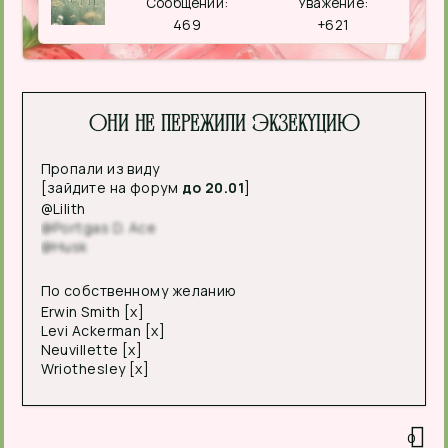
Сообщений:
Уважение:
469
+621
Они не пережили экзекуцию
Пропали из виду
[зайдите на форум
до 20.01
]
@Lilith
@Portgas D. Ace
@Husk
По собственному желанию
Erwin Smith [x]
Levi Ackerman [x]
Neuvillette [x]
Wriothesley [x]
0