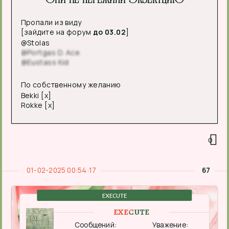
Пропали из виду
[зайдите на форум
до 03.02
]
@Stolas
@Portgas D. Ace
@Eustass Kid
По собственному желанию
Bekki [x]
Rokke [x]
0
01-02-2025 00:54:17
67
EXECUTE
EXECUTE
Сообщений:
Уважение: