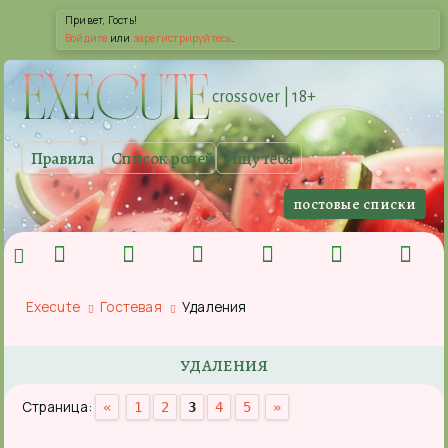
Привет, Гость!
Войдите
или
зарегистрируйтесь
.
EXE
CUTE
crossover | 18+
Правила
Список ролей
Ищу тебя
постовые списки
Execute
Гостевая
Удаления
УДАЛЕНИЯ
Страница:
«
1
2
3
4
5
»