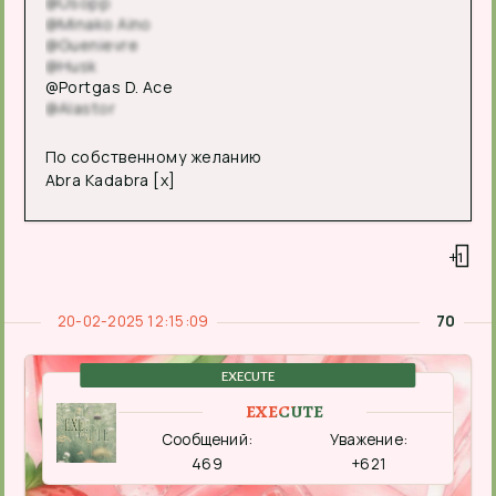
@Usopp
@Minako Aino
@Guenievre
@Husk
@Portgas D. Ace
@Alastor
По собственному желанию
Abra Kadabra [x]
+1
20-02-2025 12:15:09
70
EXECUTE
EXECUTE
Сообщений:
Уважение:
469
+621