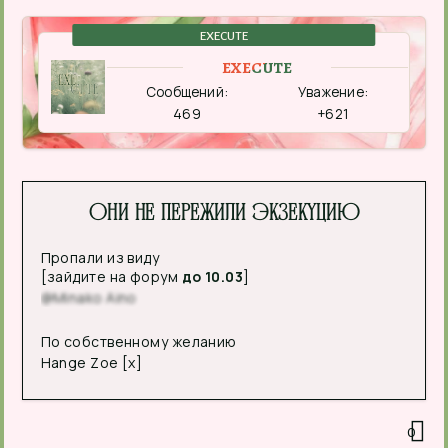
EXECUTE
EXECUTE
Сообщений:
Уважение:
469
+621
Они не пережили экзекуцию
Пропали из виду
[зайдите на форум
до 10.03
]
@Minako Aino
По собственному желанию
Hange Zoe [x]
0