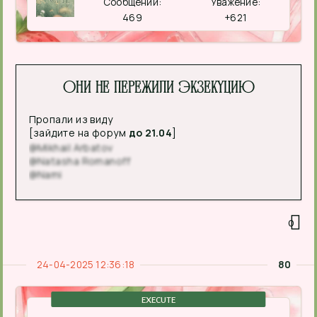
Сообщений:
Уважение:
469
+621
Они не пережили экзекуцию
Пропали из виду
[зайдите на форум
до 21.04
]
@Mikhail Arbatov
@Natasha Romanoff
@Nami
0
24-04-2025 12:36:18
80
EXECUTE