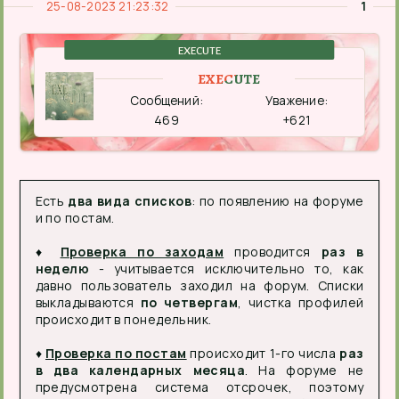
25-08-2023 21:23:32
1
EXECUTE
EXECUTE
Сообщений:
Уважение:
469
+621
Есть
два вида списков
: по появлению на форуме
и по постам.
♦
Проверка по заходам
проводится
раз в
неделю
- учитывается исключительно то, как
давно пользователь заходил на форум. Списки
выкладываются
по четвергам
, чистка профилей
происходит в понедельник.
♦
Проверка по постам
происходит 1-го числа
раз
в два календарных месяца
. На форуме не
предусмотрена система отсрочек, поэтому