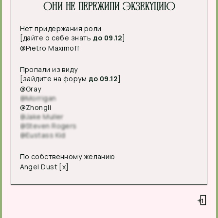
Они не пережили экзекуцию
Нет придержания роли
[дайте о себе знать
до 09.12
]
@Pietro Maximoff
Пропали из виду
[зайдите на форум
до 09.12
]
@Gray
@Morrigan
@Zhongli
@Jake Muller
@Steven Rogers
@Eustass Kid
По собственному желанию
Angel Dust [x]
+1