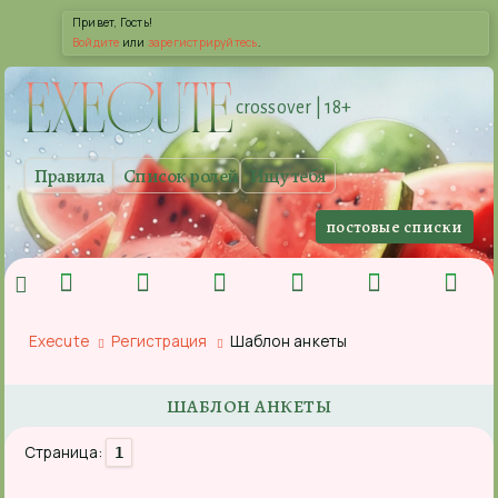
Привет, Гость!
Войдите
или
зарегистрируйтесь
.
EXE
CUTE
crossover | 18+
Правила
Список ролей
Ищу тебя
постовые списки
Execute
Регистрация
Шаблон анкеты
ШАБЛОН АНКЕТЫ
Страница:
1