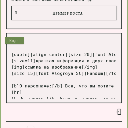
Пример поста
Код:
[quote][align=center][size=20][font=Alegrey
[size=11]краткая информация в двух словах с
[img]ссылка на изображение[/img]

[size=15][font=Alegreya SC][Fandom][/font][
[b]О персонаже:[/b] Все, что вы хотите расс
[hr]

[b]По заявке:[/b] Если по заявке, то вставл
[b]Твинки:[/b] если есть (можете перечислит
+1
[b]Об игроке:[/b] пожелания, гештальты, хед