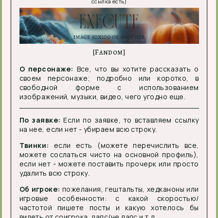
ссылка есть)
[Fandom]
О персонаже:
Все, что вы хотите рассказать о
своем персонаже; подробно или коротко, в
свободной форме с использованием
изображений, музыки, видео, чего угодно еще.
По заявке:
Если по заявке, то вставляем ссылку
на нее, если нет - убираем всю строку.
Твинки:
если есть (можете перечислить все,
можете сослаться чисто на основной профиль),
если нет - можете поставить прочерк или просто
удалить всю строку.
Об игроке:
пожелания, гештальты, хедканоны или
игровые особенности: с какой скоростью/
частотой пишете посты и какую хотелось бы
видеть от соигрока, лапс/не лапс и т.д.