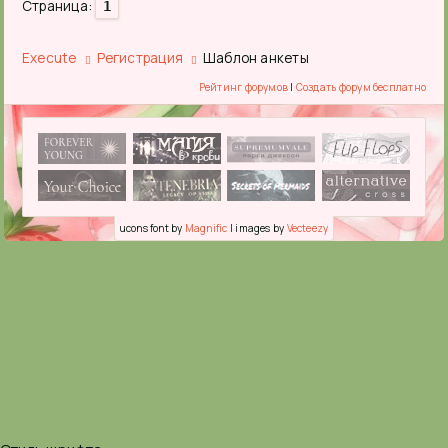
Страница:
1
[spoiler="[align=center][size=15][font=Aleg
Любой пост от лица любого персонажа[/spoile
Execute
Регистрация
Шаблон анкеты
Рейтинг форумов
|
Создать форум бесплатно
ucons font by
Magnific
| images by
Vecteezy