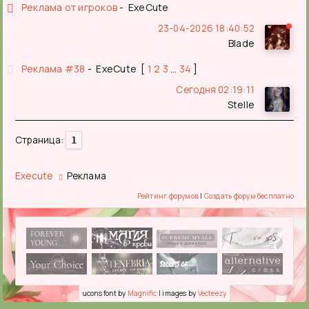
Реклама от игроков
ExeCute
23-04-2026 18:40:52
Blade
Реклама #38
ExeCute
[
1
2
3
…
34
]
Сегодня 02:19:11
Stelle
Страница:
1
Execute
Реклама
Рейтинг форумов
|
Создать форум бесплатно
ucons font by
Magnific
| images by
Vecteezy