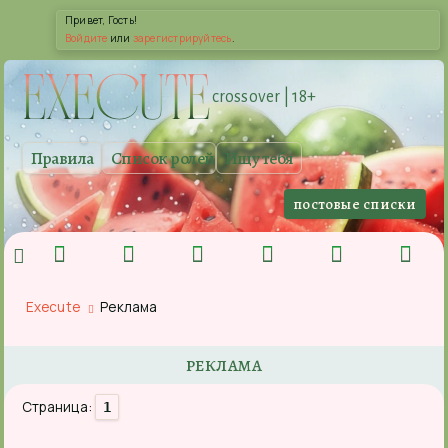
Привет, Гость!
Войдите
или
зарегистрируйтесь
.
EXE
CUTE
crossover | 18+
Правила
Список ролей
Ищу тебя
постовые списки
Execute
Реклама
РЕКЛАМА
Страница:
1